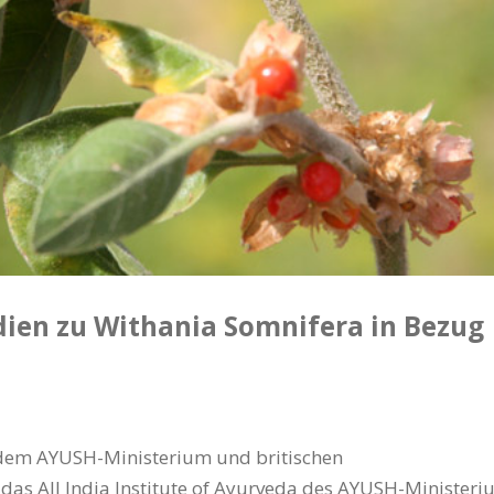
dien zu Withania Somnifera in Bezug
dem AYUSH-Ministerium und britischen
das All India Institute of Ayurveda des AYUSH-Minister