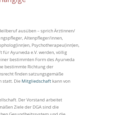
Heilberuf ausüben – sprich Ärztinnen/
gspfleger
,
Altenpfleger/innen
,
opholog(inn)en, Psychotherapeu(inn)en,
 für Ayurveda e.V. werden, völlig
 einer bestimmten Form des Ayurveda
ine bestimmte Richtung der
­recht finden satzungs­gemäße
statt. Die
Mitgliedschaft
kann von
l­schaft. Der Vorstand arbeitet
emäßen Ziele der DGA sind die
chen Gesund­heits­system und die