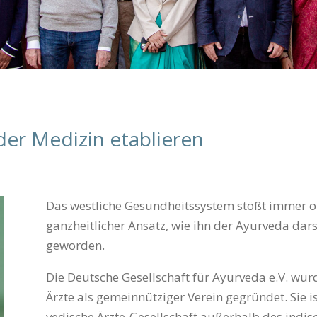
 der Medizin etablieren
Das westliche Gesundheitssystem stößt immer off
ganz­heit­licher Ansatz, wie ihn der Ayurveda dar
geworden.
Die Deutsche Gesell­schaft für Ayur­veda e.V. wu
Ärzte als gemeinnütziger Verein gegründet. Sie is
vedische Ärzte-Gesellschaft außerhalb des indis