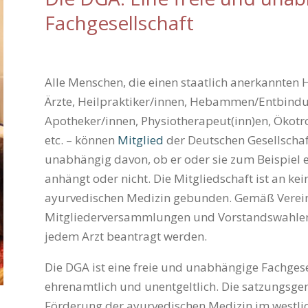
Fachgesellschaft
Alle Menschen, die einen staatlich anerkannten 
Ärzte, Heilpraktiker/innen,
Hebammen/Entbindun
Apotheker/innen
,
Physiotherapeut(inn)en, Ökotr
etc.
– können
Mitglied
der Deutschen Gesellschaft
unabhängig davon, ob er oder sie zum Beispiel
anhängt oder nicht. Die Mitgliedschaft ist an ke
ayurvedischen Medizin gebunden. Gemäß Vereins
Mitglieder­versammlungen und Vorstandswahlen 
jedem Arzt beantragt werden.
Die DGA ist eine freie und unabhängige Fach­gesel
ehrenamtlich und unentgeltlich. Die satzungs­g
Förderung der ayur­vedischen Medizin im westli