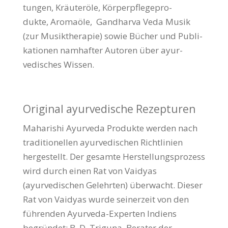
tungen, Kräuter­öle, Körper­pflege­pro­
dukte, Aroma­öle, Gan­dharva Veda Musik
(zur Musik­therapie) sowie Bücher und Publi­
ka­tionen namhafter Autoren über ayur­
vedisches Wissen.
Original ayurvedische Rezepturen
Maharishi Ayurveda Produkte werden nach
traditionellen ayurvedischen Richtlinien
hergestellt. Der gesamte Herstellungsprozess
wird durch einen Rat von Vaidyas
(ayurvedischen Gelehrten) überwacht. Dieser
Rat von Vaidyas wurde seinerzeit von den
führenden Ayurveda-Experten Indiens
begründet: B. D. Triguna, Berater der