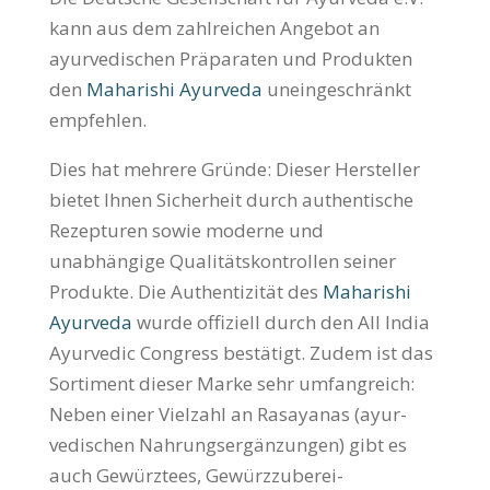
kann aus dem zahlreichen Angebot an
ayurvedischen Präparaten und Produkten
den
Maharishi Ayurveda
uneingeschränkt
empfehlen.
Dies hat mehrere Gründe: Dieser Hersteller
bietet Ihnen Sicherheit durch authentische
Rezepturen sowie moderne und
unabhängige Qua­li­täts­kon­trol­len seiner
Produkte. Die Authen­tizität des
Maharishi
Ayur­veda
wurde offi­ziell durch den All India
Ayurvedic Con­gress bestätigt. Zudem ist das
Sorti­ment dieser Marke sehr umfangreich:
Neben einer Viel­zahl an Rasayanas (ayur­
vedischen Nahrungs­ergänzungen) gibt es
auch Gewürz­tees, Gewürz­zube­rei­