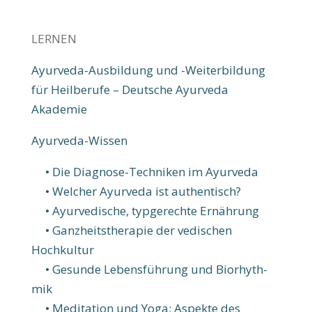
LERNEN
Ayurveda-Ausbildung und -Weiterbildung
für Heilberufe – Deutsche Ayurveda
Akademie
Ayurveda-Wissen
• Die Diagnose-Tech­nik­en im Ayur­veda
• Welcher Ayur­veda ist authen­tisch?
• Ayurvedische, typ­­­gerechte Ernährung
• Ganzheitstherapie der vedischen
Hochkultur
• Ge­sun­de Le­bens­führ­ung und Bio­rhyth­
mik
• Meditation und Yoga: Aspekte des