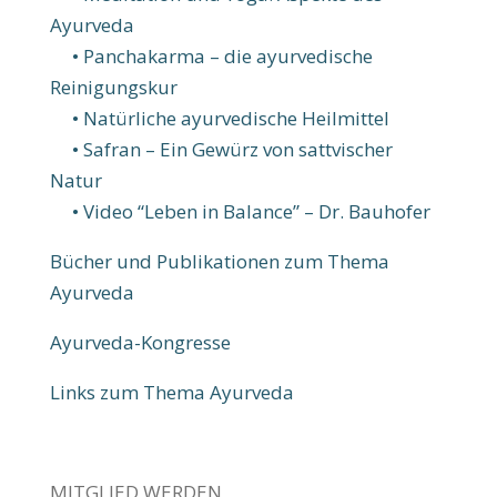
Ayurveda
• Panchakarma – die ayur­vedi­sche
Reinigungskur
• Natür­liche ayur­vedi­sche Heil­mittel
• Safran – Ein Gewürz von sattvischer
Natur
• Video “Leben in Ba­lance” – Dr. Bau­hofer
Bücher und Publikationen zum Thema
Ayurveda
Ayurveda-Kongresse
Links zum Thema Ayurveda
MITGLIED WERDEN